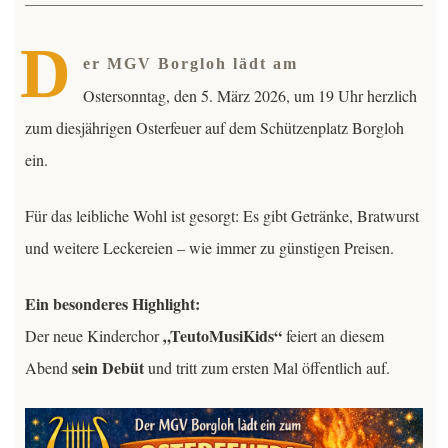
Kontakt
D
er MGV Borgloh lädt am
Mitglieder
Ostersonntag, den 5. März 2026, um 19 Uhr herzlich
zum diesjährigen Osterfeuer auf dem Schützenplatz Borgloh
TeutoChoriFeen
ein.
TeutoMusiKids
TeutoChoriFeen
Für das leibliche Wohl ist gesorgt: Es gibt Getränke, Bratwurst
und weitere Leckereien – wie immer zu günstigen Preisen.
TeutoChoriFeen-Termine
TeutoMusiKids
Ein besonderes Highlight:
TeutoChoriFeen Einblicke
TeutoMusiKids-Termine
„TeutoMusiKids“
Der neue Kinderchor
feiert an diesem
sein Debüt
Abend
und tritt zum ersten Mal öffentlich auf.
TeutoChoriFeen Vorstand
TeutoMusiKids News
TeutoChoriFeen intern