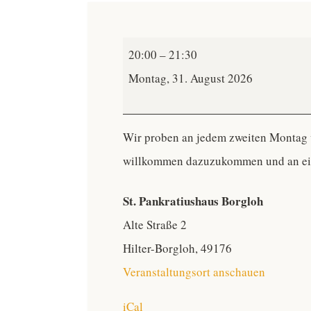
TeutoChoriFeen
20:00
–
21:30
Chorprobe
Montag, 31. August 2026
-
alle-
Wir proben an jedem zweiten Montag vo
willkommen dazuzukommen und an ein
St. Pankratiushaus Borgloh
Alte Straße 2
Hilter-Borgloh
,
49176
Veranstaltungsort anschauen
iCal