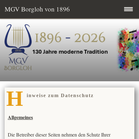
MGV Borgloh von 1896
Zum
Startseite
Inhalt
springen
Termine
MGV aktuell
Wissenswertes
H
inweise zum Datenschutz
Mitglied werden
Vereinsgeschichte
Allgemeines
Vorstand & Chorleitung
Die Betreiber dieser Seiten nehmen den Schutz Ihrer