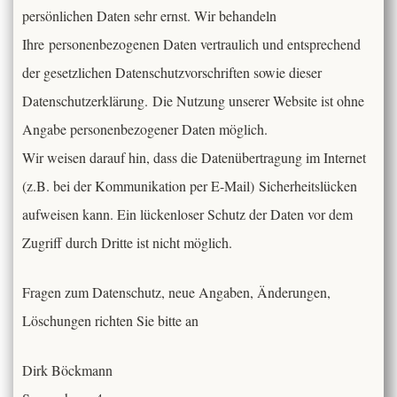
persönlichen Daten sehr ernst. Wir behandeln
Kontakt
Ihre personenbezogenen Daten vertraulich und entsprechend
der gesetzlichen Datenschutzvorschriften sowie dieser
Mitglieder
Datenschutzerklärung. Die Nutzung unserer Website ist ohne
TeutoChoriFeen
Angabe personenbezogener Daten möglich.
Wir weisen darauf hin, dass die Datenübertragung im Internet
TeutoMusiKids
TeutoChoriFeen
(z.B. bei der Kommunikation per E-Mail) Sicherheitslücken
aufweisen kann. Ein lückenloser Schutz der Daten vor dem
TeutoChoriFeen-Termine
TeutoMusiKids
Zugriff durch Dritte ist nicht möglich.
TeutoChoriFeen Einblicke
TeutoMusiKids-Termine
Fragen zum Datenschutz, neue Angaben, Änderungen,
Löschungen richten Sie bitte an
TeutoChoriFeen Vorstand
TeutoMusiKids News
Dirk Böckmann
TeutoChoriFeen intern