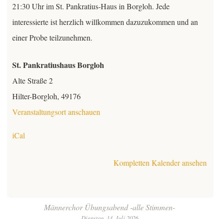
21:30 Uhr im St. Pankratius-Haus in Borgloh. Jede
Kontakt
interessierte ist herzlich willkommen dazuzukommen und an
einer Probe teilzunehmen.
Mitglieder
St. Pankratiushaus Borgloh
TeutoChoriFeen
Alte Straße 2
Hilter-Borgloh
,
49176
TeutoMusiKids
TeutoChoriFeen
Veranstaltungsort anschauen
TeutoChoriFeen-Termine
TeutoMusiKids
iCal
TeutoChoriFeen Einblicke
TeutoMusiKids-Termine
Kompletten Kalender ansehen
TeutoChoriFeen Vorstand
TeutoMusiKids News
Beitrags-
Männerchor Übungsabend -alle Stimmen-
TeutoChoriFeen intern
Dienstag, 14. Juli 2026