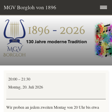
MGV Borgloh von 1896
Zum
Startseite
Inhalt
springen
Termine
MGV aktuell
Wissenswertes
TeutoChoriFeen
Mitglied werden
20:00
–
21:30
Chorprobe
Montag, 20. Juli 2026
Vereinsgeschichte
-
alle-
Vorstand & Chorleitung
Wir proben an jedem zweiten Montag von 20 Uhr bis etwa