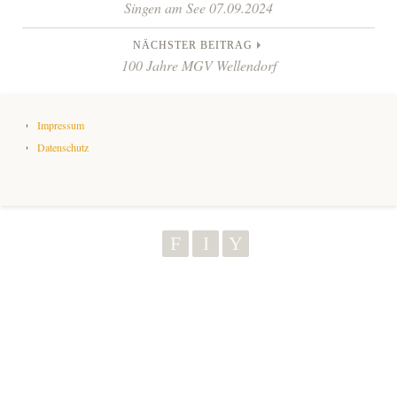
Beitrags-
Singen am See 07.09.2024
Kontakt
Navigation
NÄCHSTER BEITRAG
100 Jahre MGV Wellendorf
Mitglieder
Impressum
TeutoChoriFeen
Datenschutz
TeutoMusiKids
TeutoChoriFeen
TeutoChoriFeen-Termine
TeutoMusiKids
TeutoChoriFeen Einblicke
TeutoMusiKids-Termine
TeutoChoriFeen Vorstand
TeutoMusiKids News
TeutoChoriFeen intern