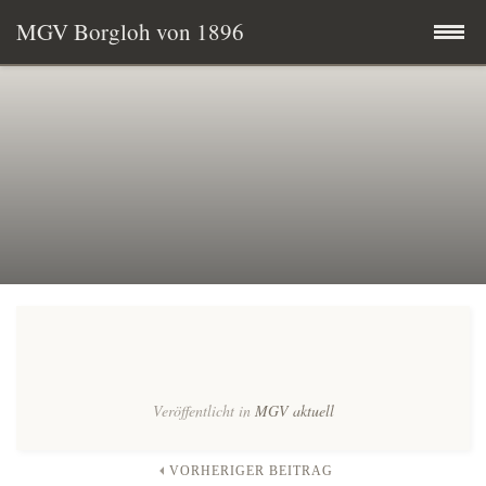
MGV Borgloh von 1896
Zum
Startseite
Inhalt
springen
Termine
MGV aktuell
Wissenswertes
Mitglied werden
Vereinsgeschichte
Veröffentlicht in
MGV aktuell
Vorstand & Chorleitung
VORHERIGER BEITRAG