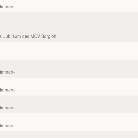
timmen-
0. Jubiläum des MGV-Borgloh
timmen-
timmen-
timmen-
timmen-