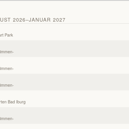
UST 2026–JANUAR 2027
rt Park
timmen-
timmen-
timmen-
rten Bad Iburg
timmen-