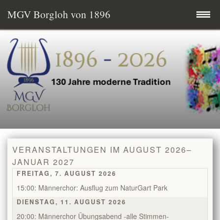
MGV Borgloh von 1896
Zum
Startseite
Inhalt
springen
Termine
MGV aktuell
Wissenswertes
VERANSTALTUNGEN IM AUGUST 2026–
Mitglied werden
JANUAR 2027
FREITAG, 7. AUGUST 2026
Vereinsgeschichte
15:00: Männerchor: Ausflug zum NaturGart Park
DIENSTAG, 11. AUGUST 2026
Vorstand & Chorleitung
20:00: Männerchor Übungsabend -alle Stimmen-