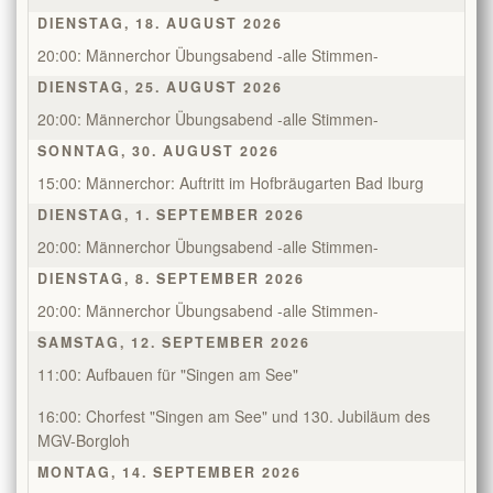
DIENSTAG, 18. AUGUST 2026
Kontakt
20:00: Männerchor Übungsabend -alle Stimmen-
DIENSTAG, 25. AUGUST 2026
Mitglieder
20:00: Männerchor Übungsabend -alle Stimmen-
SONNTAG, 30. AUGUST 2026
TeutoChoriFeen
15:00: Männerchor: Auftritt im Hofbräugarten Bad Iburg
DIENSTAG, 1. SEPTEMBER 2026
TeutoMusiKids
TeutoChoriFeen
20:00: Männerchor Übungsabend -alle Stimmen-
DIENSTAG, 8. SEPTEMBER 2026
TeutoChoriFeen-Termine
TeutoMusiKids
20:00: Männerchor Übungsabend -alle Stimmen-
SAMSTAG, 12. SEPTEMBER 2026
TeutoChoriFeen Einblicke
TeutoMusiKids-Termine
11:00: Aufbauen für "Singen am See"
TeutoChoriFeen Vorstand
TeutoMusiKids News
16:00: Chorfest "Singen am See" und 130. Jubiläum des
MGV-Borgloh
TeutoChoriFeen intern
MONTAG, 14. SEPTEMBER 2026