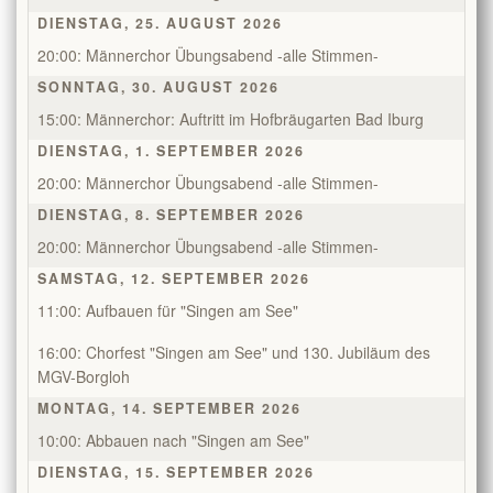
DIENSTAG, 25. AUGUST 2026
Kontakt
20:00: Männerchor Übungsabend -alle Stimmen-
SONNTAG, 30. AUGUST 2026
Mitglieder
15:00: Männerchor: Auftritt im Hofbräugarten Bad Iburg
DIENSTAG, 1. SEPTEMBER 2026
TeutoChoriFeen
20:00: Männerchor Übungsabend -alle Stimmen-
DIENSTAG, 8. SEPTEMBER 2026
TeutoMusiKids
TeutoChoriFeen
20:00: Männerchor Übungsabend -alle Stimmen-
SAMSTAG, 12. SEPTEMBER 2026
TeutoChoriFeen-Termine
TeutoMusiKids
11:00: Aufbauen für "Singen am See"
TeutoChoriFeen Einblicke
TeutoMusiKids-Termine
16:00: Chorfest "Singen am See" und 130. Jubiläum des
MGV-Borgloh
TeutoChoriFeen Vorstand
TeutoMusiKids News
MONTAG, 14. SEPTEMBER 2026
10:00: Abbauen nach "Singen am See"
TeutoChoriFeen intern
DIENSTAG, 15. SEPTEMBER 2026