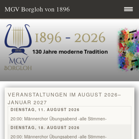
MGV Borgloh von 1896
Zum
Startseite
Inhalt
springen
Termine
MGV aktuell
Wissenswertes
VERANSTALTUNGEN IM AUGUST 2026–
Mitglied werden
JANUAR 2027
DIENSTAG, 11. AUGUST 2026
Vereinsgeschichte
20:00: Männerchor Übungsabend -alle Stimmen-
DIENSTAG, 18. AUGUST 2026
Vorstand & Chorleitung
20:00: Männerchor Übungsabend -alle Stimmen-