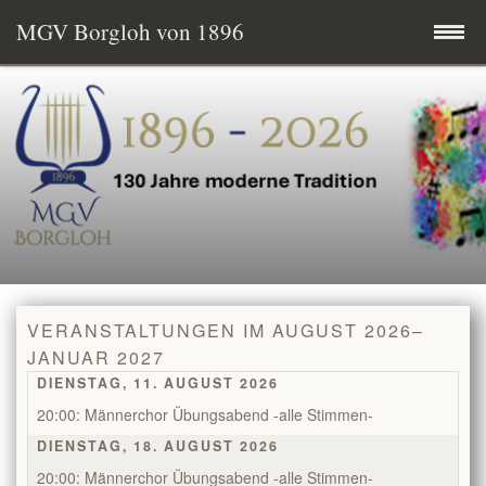
MGV Borgloh von 1896
Zum
Startseite
Inhalt
springen
Termine
MGV aktuell
Wissenswertes
VERANSTALTUNGEN IM AUGUST 2026–
Mitglied werden
JANUAR 2027
DIENSTAG, 11. AUGUST 2026
Vereinsgeschichte
20:00: Männerchor Übungsabend -alle Stimmen-
DIENSTAG, 18. AUGUST 2026
Vorstand & Chorleitung
20:00: Männerchor Übungsabend -alle Stimmen-