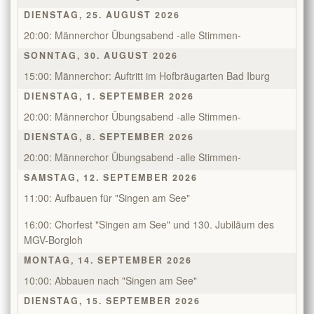
DIENSTAG, 25. AUGUST 2026
Kontakt
20:00: Männerchor Übungsabend -alle Stimmen-
SONNTAG, 30. AUGUST 2026
Mitglieder
15:00: Männerchor: Auftritt im Hofbräugarten Bad Iburg
DIENSTAG, 1. SEPTEMBER 2026
TeutoChoriFeen
20:00: Männerchor Übungsabend -alle Stimmen-
DIENSTAG, 8. SEPTEMBER 2026
TeutoMusiKids
TeutoChoriFeen
20:00: Männerchor Übungsabend -alle Stimmen-
SAMSTAG, 12. SEPTEMBER 2026
TeutoChoriFeen-Termine
TeutoMusiKids
11:00: Aufbauen für "Singen am See"
TeutoChoriFeen Einblicke
TeutoMusiKids-Termine
16:00: Chorfest "Singen am See" und 130. Jubiläum des
MGV-Borgloh
TeutoChoriFeen Vorstand
TeutoMusiKids News
MONTAG, 14. SEPTEMBER 2026
10:00: Abbauen nach "Singen am See"
TeutoChoriFeen intern
DIENSTAG, 15. SEPTEMBER 2026