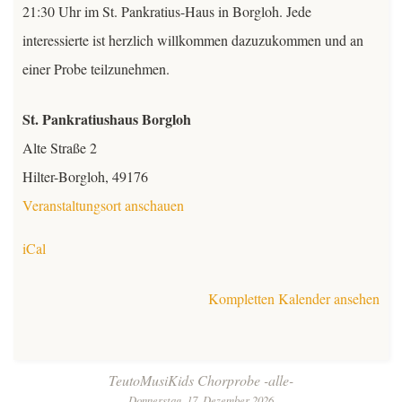
21:30 Uhr im St. Pankratius-Haus in Borgloh. Jede
Kontakt
interessierte ist herzlich willkommen dazuzukommen und an
einer Probe teilzunehmen.
Mitglieder
St. Pankratiushaus Borgloh
TeutoChoriFeen
Alte Straße 2
Hilter-Borgloh
,
49176
TeutoMusiKids
TeutoChoriFeen
Veranstaltungsort anschauen
TeutoChoriFeen-Termine
TeutoMusiKids
iCal
TeutoChoriFeen Einblicke
TeutoMusiKids-Termine
Kompletten Kalender ansehen
TeutoChoriFeen Vorstand
TeutoMusiKids News
Beitrags-
TeutoMusiKids Chorprobe -alle-
TeutoChoriFeen intern
Donnerstag, 17. Dezember 2026