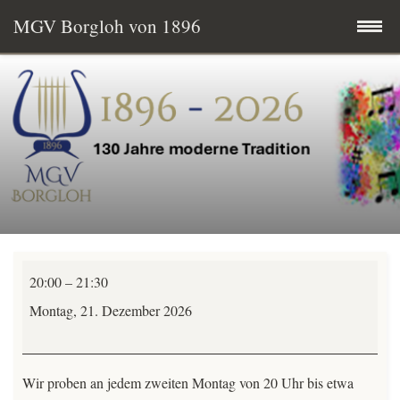
MGV Borgloh von 1896
Zum
Startseite
Inhalt
springen
Termine
MGV aktuell
Wissenswertes
TeutoChoriFeen
Mitglied werden
20:00
–
21:30
Chorprobe
Montag, 21. Dezember 2026
Vereinsgeschichte
-
alle-
Vorstand & Chorleitung
Wir proben an jedem zweiten Montag von 20 Uhr bis etwa