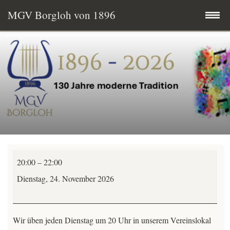
MGV Borgloh von 1896
Zum
Startseite
Inhalt
springen
Termine
MGV aktuell
Wissenswertes
Männerchor
Mitglied werden
20:00
–
22:00
Übungsabend
Dienstag, 24. November 2026
Vereinsgeschichte
-
alle
Vorstand & Chorleitung
Wir üben jeden Dienstag um 20 Uhr in unserem Vereinslokal
Stimmen-