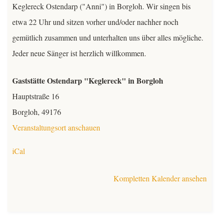
Keglereck Ostendarp ("Anni") in Borgloh. Wir singen bis
Kontakt
etwa 22 Uhr und sitzen vorher und/oder nachher noch
gemütlich zusammen und unterhalten uns über alles mögliche.
Mitglieder
Jeder neue Sänger ist herzlich willkommen.
TeutoChoriFeen
Gaststätte Ostendarp "Keglereck" in Borgloh
Hauptstraße 16
TeutoMusiKids
TeutoChoriFeen
Borgloh
,
49176
TeutoChoriFeen-Termine
TeutoMusiKids
Veranstaltungsort anschauen
iCal
TeutoChoriFeen Einblicke
TeutoMusiKids-Termine
Kompletten Kalender ansehen
TeutoChoriFeen Vorstand
TeutoMusiKids News
TeutoChoriFeen intern