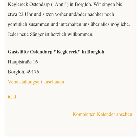
Keglereck Ostendarp ("Anni") in Borgloh. Wir singen bis
Kontakt
etwa 22 Uhr und sitzen vorher und/oder nachher noch
gemütlich zusammen und unterhalten uns über alles mögliche.
Mitglieder
Jeder neue Sänger ist herzlich willkommen.
TeutoChoriFeen
Gaststätte Ostendarp "Keglereck" in Borgloh
Hauptstraße 16
TeutoMusiKids
TeutoChoriFeen
Borgloh
,
49176
TeutoChoriFeen-Termine
TeutoMusiKids
Veranstaltungsort anschauen
iCal
TeutoChoriFeen Einblicke
TeutoMusiKids-Termine
Kompletten Kalender ansehen
TeutoChoriFeen Vorstand
TeutoMusiKids News
TeutoChoriFeen intern