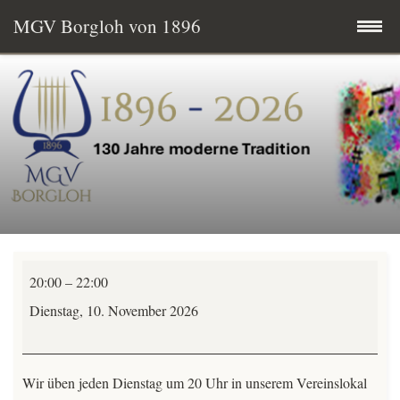
MGV Borgloh von 1896
Zum
Startseite
Inhalt
springen
Termine
MGV aktuell
Wissenswertes
Männerchor
Mitglied werden
20:00
–
22:00
Übungsabend
Dienstag, 10. November 2026
Vereinsgeschichte
-
alle
Vorstand & Chorleitung
Wir üben jeden Dienstag um 20 Uhr in unserem Vereinslokal
Stimmen-