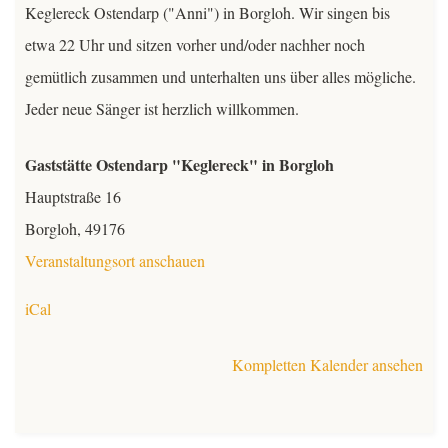
Keglereck Ostendarp ("Anni") in Borgloh. Wir singen bis
Kontakt
etwa 22 Uhr und sitzen vorher und/oder nachher noch
gemütlich zusammen und unterhalten uns über alles mögliche.
Mitglieder
Jeder neue Sänger ist herzlich willkommen.
TeutoChoriFeen
Gaststätte Ostendarp "Keglereck" in Borgloh
Hauptstraße 16
TeutoMusiKids
TeutoChoriFeen
Borgloh
,
49176
TeutoChoriFeen-Termine
TeutoMusiKids
Veranstaltungsort anschauen
iCal
TeutoChoriFeen Einblicke
TeutoMusiKids-Termine
Kompletten Kalender ansehen
TeutoChoriFeen Vorstand
TeutoMusiKids News
TeutoChoriFeen intern