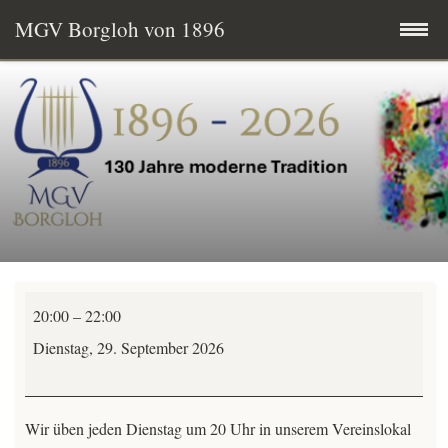
MGV Borgloh von 1896
Zum
Startseite
Inhalt
springen
Termine
MGV aktuell
Wissenswertes
Männerchor
Mitglied werden
20:00
–
22:00
Übungsabend
Dienstag, 29. September 2026
Vereinsgeschichte
-
alle
Vorstand & Chorleitung
Wir üben jeden Dienstag um 20 Uhr in unserem Vereinslokal
Stimmen-