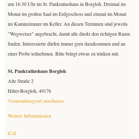
um 16:30 Uhr im St. Pankratiushaus in Borgloh. Dreimal im
Kontakt
Monat im großen Saal im Erdgeschoss und einmal im Monat
im Kaminzimmer im Keller. An diesen Terminen sind jeweils
Mitglieder
"Wegweiser" angebracht, damit alle direkt den richtigen Raum
finden. Interessierte dürfen immer gern dazukommen und an
TeutoChoriFeen
einer Probe teilnehmen. Bitte bringt etwas zu trinken mit.
TeutoMusiKids
TeutoChoriFeen
St. Pankratiushaus Borgloh
TeutoChoriFeen-Termine
TeutoMusiKids
Alte Straße 2
Hilter-Borgloh
,
49176
TeutoChoriFeen Einblicke
TeutoMusiKids-Termine
Veranstaltungsort anschauen
TeutoChoriFeen Vorstand
TeutoMusiKids News
Weitere Informationen
TeutoChoriFeen intern
iCal