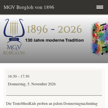
MGV Borgloh von 1896
Zum
Startseite
Inhalt
springen
Termine
MGV aktuell
Wissenswertes
TeutoMusiKids
Mitglied werden
16:30
–
17:30
Chorprobe
Donnerstag, 5. November 2026
Vereinsgeschichte
-
alle-
Vorstand & Chorleitung
Die TeutoMusiKids proben an jedem Donnerstagnachmittag