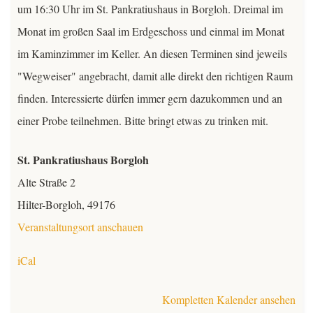
um 16:30 Uhr im St. Pankratiushaus in Borgloh. Dreimal im
Kontakt
Monat im großen Saal im Erdgeschoss und einmal im Monat
im Kaminzimmer im Keller. An diesen Terminen sind jeweils
Mitglieder
"Wegweiser" angebracht, damit alle direkt den richtigen Raum
finden. Interessierte dürfen immer gern dazukommen und an
TeutoChoriFeen
einer Probe teilnehmen. Bitte bringt etwas zu trinken mit.
TeutoMusiKids
TeutoChoriFeen
St. Pankratiushaus Borgloh
TeutoChoriFeen-Termine
TeutoMusiKids
Alte Straße 2
Hilter-Borgloh
,
49176
TeutoChoriFeen Einblicke
TeutoMusiKids-Termine
Veranstaltungsort anschauen
TeutoChoriFeen Vorstand
TeutoMusiKids News
iCal
TeutoChoriFeen intern
Kompletten Kalender ansehen