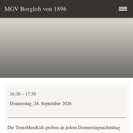
MGV Borgloh von 1896
Zum
Startseite
Inhalt
springen
Termine
MGV aktuell
Wissenswertes
TeutoMusiKids
Mitglied werden
16:30
–
17:30
Chorprobe
Donnerstag, 24. September 2026
Vereinsgeschichte
-
alle-
Vorstand & Chorleitung
Die TeutoMusiKids proben an jedem Donnerstagnachmittag